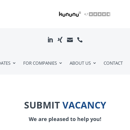



DATES
FOR COMPANIES
ABOUT US
CONTACT
SUBMIT
VACANCY
We are pleased to help you!