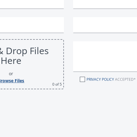
& Drop Files
Here
or
PRIVACY POLICY
ACCEPTED*
Browse Files
0
of 5
 FELD LEER.