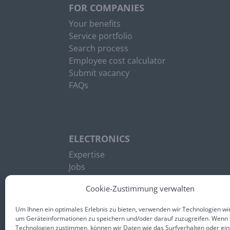
FOR COMPANIES
Your benefits
Service portfolio
Search process
Employee cost calculator
Submit vacancy
FAQs
ELECTRONICS
Expertise
Jobs
News
Cookie-Zustimmung verwalten
Um Ihnen ein optimales Erlebnis zu bieten, verwenden wir Technologien wi
um Geräteinformationen zu speichern und/oder darauf zuzugreifen. Wenn 
Technologien zustimmen, können wir Daten wie das Surfverhalten oder ein