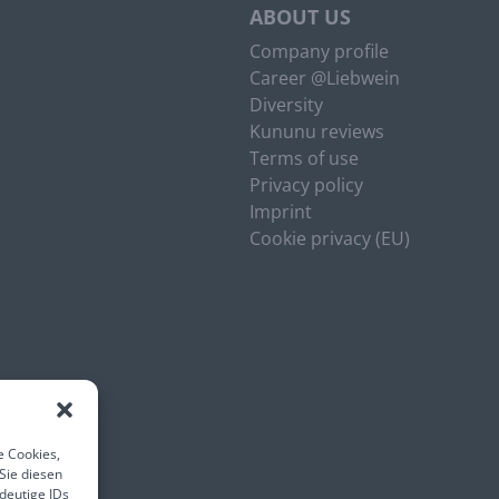
ABOUT US
Company profile
Career @Liebwein
Diversity
Kununu reviews
Terms of use
Privacy policy
Imprint
Cookie privacy (EU)
e Cookies,
Sie diesen
deutige IDs