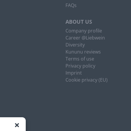
FAQs
ABOUT US
Company profile
Career @Liebwein
Diversity
Kununu reviews
Terms of use
Privacy policy
Imprint
Cookie privacy (EU)