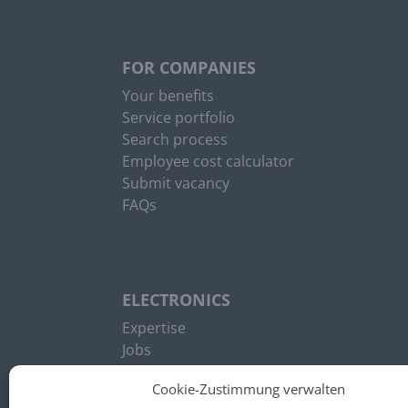
FOR COMPANIES
Your benefits
Service portfolio
Search process
Employee cost calculator
Submit vacancy
FAQs
ELECTRONICS
Expertise
Jobs
News
Cookie-Zustimmung verwalten