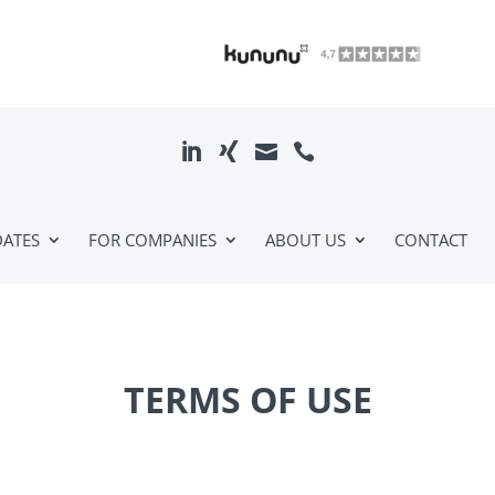



DATES
FOR COMPANIES
ABOUT US
CONTACT
TERMS OF USE