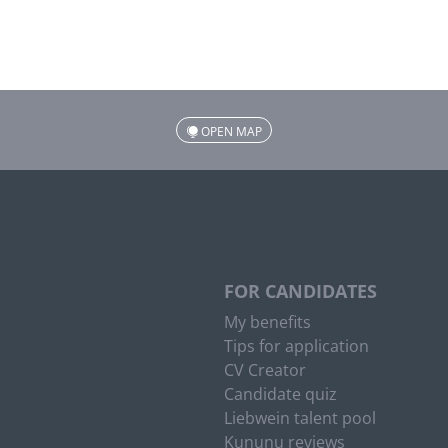
OPEN MAP
FOR CANDIDATES
My benefits
Tips for application
CV Creator
Candidate quiz
Liebwein talent pool
Kununu reviews