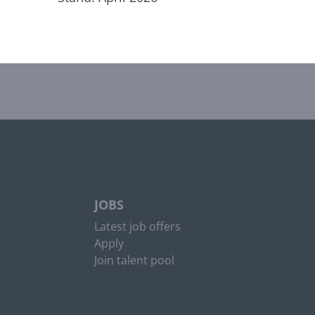
JOBS
Latest job offers
Apply
Join talent pool