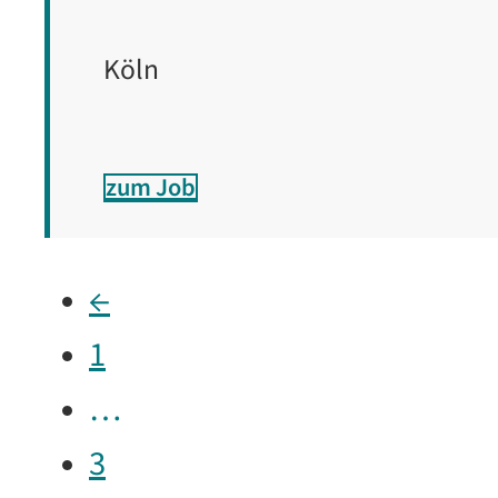
Köln
zum Job
←
1
…
3