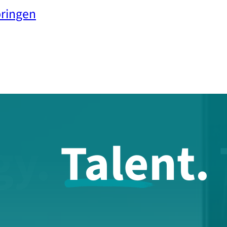
pringen
gy.
Talent.