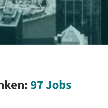
enken:
102
Jobs