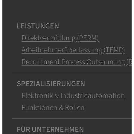
LEISTUNGEN
Direktvermittlung (PERM)
Arbeitnehmerüberlassung (TEMP)
Recruitment Process Outsourcing (R
SPEZIALISIERUNGEN
Elektronik & Industrieautomation
Funktionen & Rollen
FÜR UNTERNEHMEN