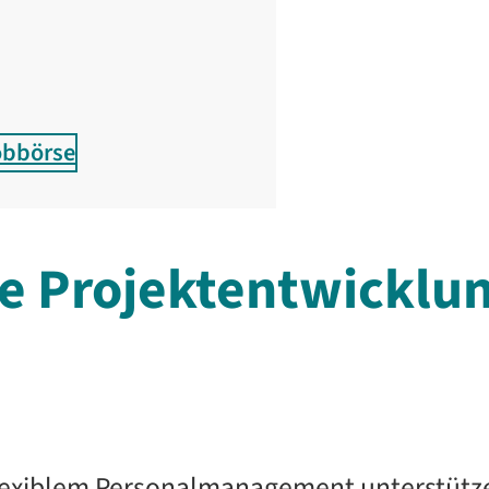
obbörse
e Projektentwicklu
 flexiblem Personalmanagement unterstütz