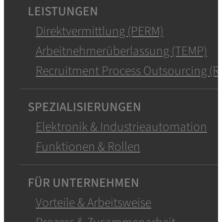
LEISTUNGEN
Direktvermittlung (PERM)
Arbeitnehmerüberlassung (TEMP)
Recruitment Process Outsourcing (R
SPEZIALISIERUNGEN
Elektronik & Industrieautomation
Funktionen & Rollen
FÜR UNTERNEHMEN
Vorteile & Arbeitsweise